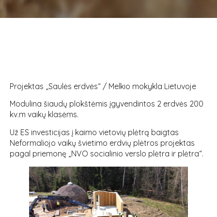
Projektas „Saulės erdvės“ / Melkio mokykla Lietuvoje
Modulina šiaudų plokštėmis įgyvendintos 2 erdvės 200
kv.m vaikų klasėms.
Už ES investicijas į kaimo vietovių plėtrą baigtas
Neformaliojo vaikų švietimo erdvių plėtros projektas
pagal priemonę „NVO socialinio verslo plėtra ir plėtra“.