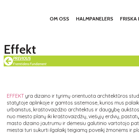
OM OSS
HALMPANELERS
FRISKA
Effekt
PREVIOUS
Fremtidens Fundament
EFFEKT
yra dizaino ir tyrimų orientuota architektūros stud
statytoje aplinkoje ir gamtos sistemose, kurios mus pala
urbanistus, kraštovaizdžio architektus ir daugybę aukštos 
nuo miesto planų iki kraštovaizdžių, viešųjų erdvių, pastatų 
masto dizaino jautrumu ir dėmesiu galutinio vartotojo pati
miestai turi sukurti ilgalaikį teigiamą poveikį žmonėms ir pl