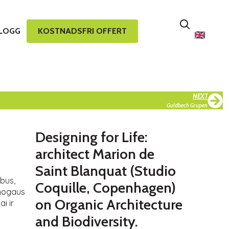
LOGG
KOSTNADSFRI OFFERT
NEXT
Guldbech Grupen
Designing for Life:
architect Marion de
Saint Blanquat (Studio
rbus,
Coquille, Copenhagen)
 žmogaus
on Organic Architecture
i ir
and Biodiversity.