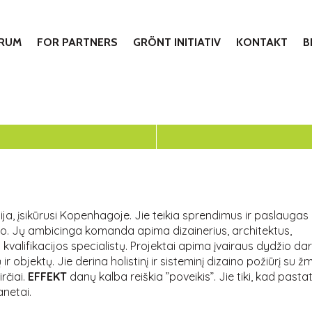
 RUM
FOR PARTNERS
GRÖNT INITIATIV
KONTAKT
B
ija, įsikūrusi Kopenhagoje. Jie teikia sprendimus ir paslaugas
iko. Jų ambicinga komanda apima dizainerius, architektus,
kvalifikacijos specialistų. Projektai apima įvairaus dydžio da
ir objektų. Jie derina holistinį ir sisteminį dizaino požiūrį su
rčiai.
EFFEKT
danų kalba reiškia ”poveikis”. Jie tiki, kad pastata
anetai.