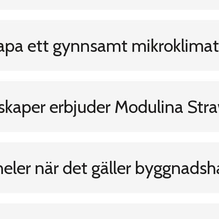
 skapa ett gynnsamt mikroklim
nskaper erbjuder Modulina Str
neler när det gäller byggnadsh