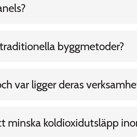
anels?
 traditionella byggmetoder?
och var ligger deras verksamhe
 att minska koldioxidutsläpp i