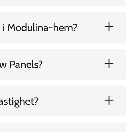
at i Modulina-hem?
aw Panels?
astighet?