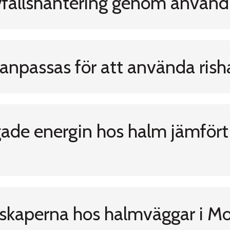
vfallshantering genom använd
anpassas för att använda ris
igade energin hos halm jämför
nskaperna hos halmväggar i Mo