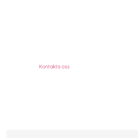
FAQ
Vanliga frågor.
Här är några vanliga frågor om Modulina Straw Panels. Om d
inte att på att
Kontakta oss
.