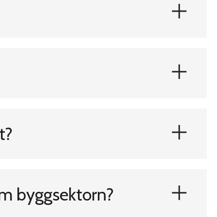
t?
nom byggsektorn?