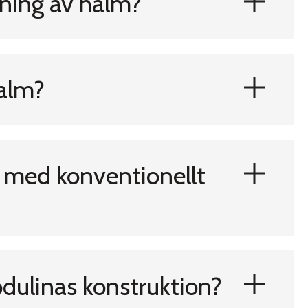
ning av halm?
halm?
t med konventionellt
dulinas konstruktion?