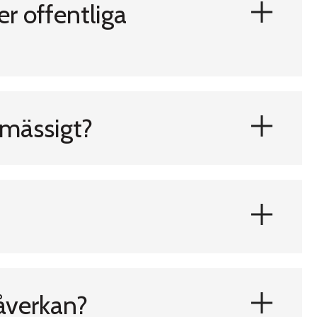
r offentliga
mässigt?
påverkan?